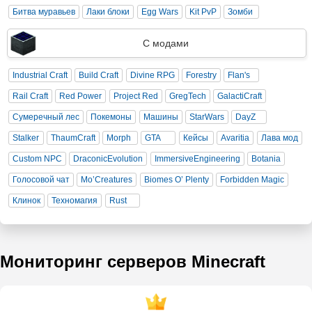
Битва муравьев
Лаки блоки
Egg Wars
Kit PvP
Зомби
С модами
Industrial Craft
Build Craft
Divine RPG
Forestry
Flan's
Rail Craft
Red Power
Project Red
GregTech
GalactiCraft
Сумеречный лес
Покемоны
Машины
StarWars
DayZ
Stalker
ThaumCraft
Morph
GTA
Кейсы
Avaritia
Лава мод
Custom NPC
DraconicEvolution
ImmersiveEngineering
Botania
Голосовой чат
Mo’Creatures
Biomes O’ Plenty
Forbidden Magic
Клинок
Техномагия
Rust
Мониторинг серверов Minecraft