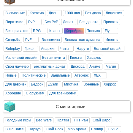
Выживание
Креатив
Дюп
1000 лвл
Без дюпа
Лицензия
Пиратские
PvP
Без PvP
Донат
Без доната
Приваты
Без приватов
RPG
Кланы
Херобрин
Тюрьма
Fly
Свадьбы
PvE
Экономика
Бесплатная админка
Ивенты
Roleplay
Гриф
Анархия
Читы
Наруто
Большой онлайн
Маленький онлайн
Без античита
Квесты
Хардкор
Свой лаунчер
Бесплатный донат
Дискорд
Аниме
Магия
Новые
Политические
Ванильные
Атернос
ХВХ
Для девочек
Бедрок
Дуэли
Мистика
Военные
Хоррор
Хорошие
С оружием
Для тренировки
С мини-играми
Голодные игры
Bed Wars
Прятки
ТНТ Ран
Скай Варс
Build Battle
Паркур
Скай Блок
Моб Арена
Сплиф
CS:Go