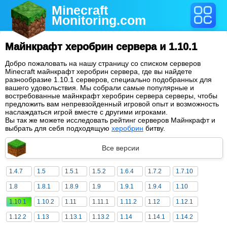
Minecraft
Monitoring
.com
Майнкрафт херобрин сервера и 1.10.1
Добро пожаловать на нашу страницу со списком серверов
Minecraft майнкрафт херобрин сервера, где вы найдете
разнообразие 1.10.1 серверов, специально подобранных для
вашего удовольствия. Мы собрали самые популярные и
востребованные майнкрафт херобрин сервера серверы, чтобы
предложить вам непревзойденный игровой опыт и возможность
наслаждаться игрой вместе с другими игроками.
Вы так же можете исследовать рейтинг серверов Майнкрафт и
выбрать для себя подходящую
херобрин
битву.
Все версии
1.4.7
1.5
1.5.1
1.5.2
1.6.4
1.7.2
1.7.10
1.8
1.8.1
1.8.9
1.9
1.9.1
1.9.4
1.10
1.10.1
1.10.2
1.11
1.11.1
1.11.2
1.12
1.12.1
1.12.2
1.13
1.13.1
1.13.2
1.14
1.14.1
1.14.2