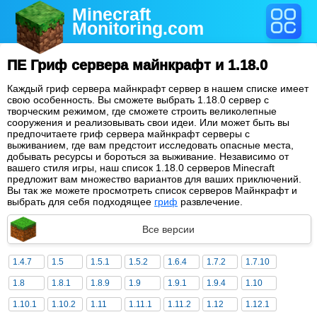
Minecraft
Monitoring
.com
ПЕ Гриф сервера майнкрафт и 1.18.0
Каждый гриф сервера майнкрафт сервер в нашем списке имеет
свою особенность. Вы сможете выбрать 1.18.0 сервер с
творческим режимом, где сможете строить великолепные
сооружения и реализовывать свои идеи. Или может быть вы
предпочитаете гриф сервера майнкрафт серверы с
выживанием, где вам предстоит исследовать опасные места,
добывать ресурсы и бороться за выживание. Независимо от
вашего стиля игры, наш список 1.18.0 серверов Minecraft
предложит вам множество вариантов для ваших приключений.
Вы так же можете просмотреть список серверов Майнкрафт и
выбрать для себя подходящее
гриф
развлечение.
Все версии
1.4.7
1.5
1.5.1
1.5.2
1.6.4
1.7.2
1.7.10
1.8
1.8.1
1.8.9
1.9
1.9.1
1.9.4
1.10
1.10.1
1.10.2
1.11
1.11.1
1.11.2
1.12
1.12.1