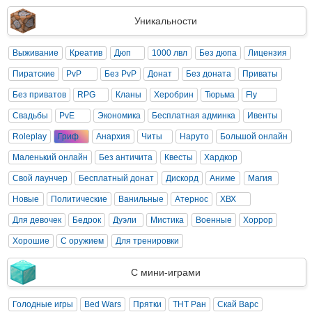
Уникальности
Выживание
Креатив
Дюп
1000 лвл
Без дюпа
Лицензия
Пиратские
PvP
Без PvP
Донат
Без доната
Приваты
Без приватов
RPG
Кланы
Херобрин
Тюрьма
Fly
Свадьбы
PvE
Экономика
Бесплатная админка
Ивенты
Roleplay
Гриф
Анархия
Читы
Наруто
Большой онлайн
Маленький онлайн
Без античита
Квесты
Хардкор
Свой лаунчер
Бесплатный донат
Дискорд
Аниме
Магия
Новые
Политические
Ванильные
Атернос
ХВХ
Для девочек
Бедрок
Дуэли
Мистика
Военные
Хоррор
Хорошие
С оружием
Для тренировки
С мини-играми
Голодные игры
Bed Wars
Прятки
ТНТ Ран
Скай Варс