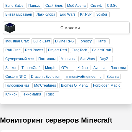
Build Battle
Паркур
Скай Блок
Моб Арена
Сплиф
CS:Go
Битва муравьев
Лаки блоки
Egg Wars
Kit PvP
Зомби
С модами
Industrial Craft
Build Craft
Divine RPG
Forestry
Flan's
Rail Craft
Red Power
Project Red
GregTech
GalactiCraft
Сумеречный лес
Покемоны
Машины
StarWars
DayZ
Stalker
ThaumCraft
Morph
GTA
Кейсы
Avaritia
Лава мод
Custom NPC
DraconicEvolution
ImmersiveEngineering
Botania
Голосовой чат
Mo’Creatures
Biomes O’ Plenty
Forbidden Magic
Клинок
Техномагия
Rust
Мониторинг серверов Minecraft