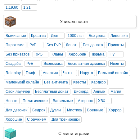
1.19.60
1.21
Уникальности
Выживание
Креатив
Дюп
1000 лвл
Без дюпа
Лицензия
Пиратские
PvP
Без PvP
Донат
Без доната
Приваты
Без приватов
RPG
Кланы
Херобрин
Тюрьма
Fly
Свадьбы
PvE
Экономика
Бесплатная админка
Ивенты
Roleplay
Гриф
Анархия
Читы
Наруто
Большой онлайн
Маленький онлайн
Без античита
Квесты
Хардкор
Свой лаунчер
Бесплатный донат
Дискорд
Аниме
Магия
Новые
Политические
Ванильные
Атернос
ХВХ
Для девочек
Бедрок
Дуэли
Мистика
Военные
Хоррор
Хорошие
С оружием
Для тренировки
С мини-играми