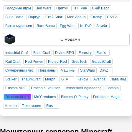
Голодные игры
Bed Wars
Прятки
ТНТ Ран
Скай Варс
Build Battle
Паркур
Скай Блок
Моб Арена
Сплиф
CS:Go
Битва муравьев
Лаки блоки
Egg Wars
Kit PvP
Зомби
С модами
Industrial Craft
Build Craft
Divine RPG
Forestry
Flan's
Rail Craft
Red Power
Project Red
GregTech
GalactiCraft
Сумеречный лес
Покемоны
Машины
StarWars
DayZ
Stalker
ThaumCraft
Morph
GTA
Кейсы
Avaritia
Лава мод
Custom NPC
DraconicEvolution
ImmersiveEngineering
Botania
Голосовой чат
Mo’Creatures
Biomes O’ Plenty
Forbidden Magic
Клинок
Техномагия
Rust
Мониторинг серверов Minecraft