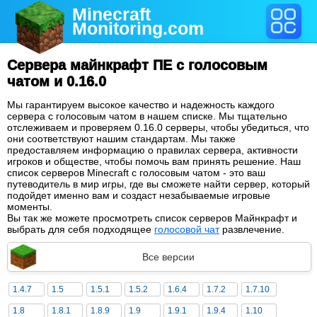
Minecraft
Monitoring
.com
Сервера майнкрафт ПЕ с голосовым
чатом и 0.16.0
Мы гарантируем высокое качество и надежность каждого
сервера с голосовым чатом в нашем списке. Мы тщательно
отслеживаем и проверяем 0.16.0 серверы, чтобы убедиться, что
они соответствуют нашим стандартам. Мы также
предоставляем информацию о правилах сервера, активности
игроков и обществе, чтобы помочь вам принять решение. Наш
список серверов Minecraft с голосовым чатом - это ваш
путеводитель в мир игры, где вы сможете найти сервер, который
подойдет именно вам и создаст незабываемые игровые
моменты.
Вы так же можете просмотреть список серверов Майнкрафт и
выбрать для себя подходящее
голосовой чат
развлечение.
Все версии
1.4.7
1.5
1.5.1
1.5.2
1.6.4
1.7.2
1.7.10
1.8
1.8.1
1.8.9
1.9
1.9.1
1.9.4
1.10