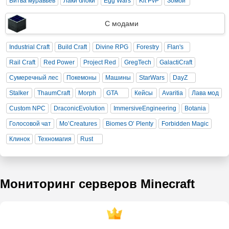
Битва муравьев
Лаки блоки
Egg Wars
Kit PvP
Зомби
С модами
Industrial Craft
Build Craft
Divine RPG
Forestry
Flan's
Rail Craft
Red Power
Project Red
GregTech
GalactiCraft
Сумеречный лес
Покемоны
Машины
StarWars
DayZ
Stalker
ThaumCraft
Morph
GTA
Кейсы
Avaritia
Лава мод
Custom NPC
DraconicEvolution
ImmersiveEngineering
Botania
Голосовой чат
Mo’Creatures
Biomes O’ Plenty
Forbidden Magic
Клинок
Техномагия
Rust
Мониторинг серверов Minecraft