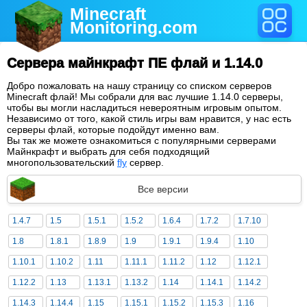
Minecraft
Monitoring
.com
Сервера майнкрафт ПЕ флай и 1.14.0
Добро пожаловать на нашу страницу со списком серверов
Minecraft флай! Мы собрали для вас лучшие 1.14.0 серверы,
чтобы вы могли насладиться невероятным игровым опытом.
Независимо от того, какой стиль игры вам нравится, у нас есть
серверы флай, которые подойдут именно вам.
Вы так же можете ознакомиться с популярными серверами
Майнкрафт и выбрать для себя подходящий
многопользовательский
fly
сервер.
Все версии
1.4.7
1.5
1.5.1
1.5.2
1.6.4
1.7.2
1.7.10
1.8
1.8.1
1.8.9
1.9
1.9.1
1.9.4
1.10
1.10.1
1.10.2
1.11
1.11.1
1.11.2
1.12
1.12.1
1.12.2
1.13
1.13.1
1.13.2
1.14
1.14.1
1.14.2
1.14.3
1.14.4
1.15
1.15.1
1.15.2
1.15.3
1.16