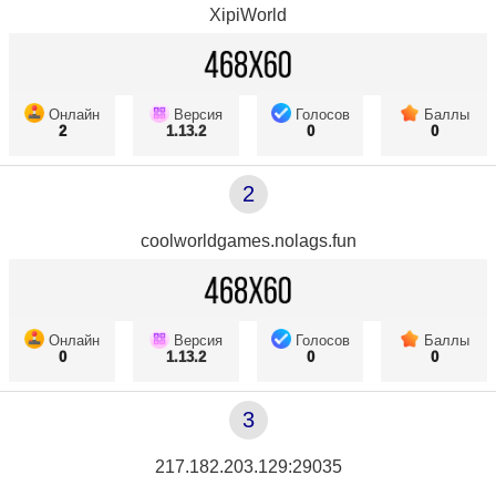
XipiWorld
Онлайн
Версия
Голосов
Баллы
2
1.13.2
0
0
2
coolworldgames.nolags.fun
Онлайн
Версия
Голосов
Баллы
0
1.13.2
0
0
3
217.182.203.129:29035