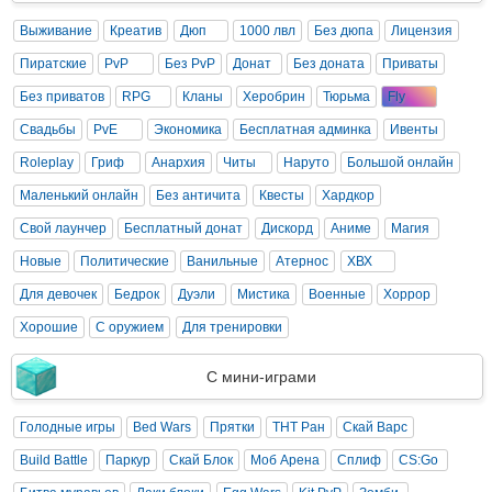
Выживание
Креатив
Дюп
1000 лвл
Без дюпа
Лицензия
Пиратские
PvP
Без PvP
Донат
Без доната
Приваты
Без приватов
RPG
Кланы
Херобрин
Тюрьма
Fly
Свадьбы
PvE
Экономика
Бесплатная админка
Ивенты
Roleplay
Гриф
Анархия
Читы
Наруто
Большой онлайн
Маленький онлайн
Без античита
Квесты
Хардкор
Свой лаунчер
Бесплатный донат
Дискорд
Аниме
Магия
Новые
Политические
Ванильные
Атернос
ХВХ
Для девочек
Бедрок
Дуэли
Мистика
Военные
Хоррор
Хорошие
С оружием
Для тренировки
С мини-играми
Голодные игры
Bed Wars
Прятки
ТНТ Ран
Скай Варс
Build Battle
Паркур
Скай Блок
Моб Арена
Сплиф
CS:Go