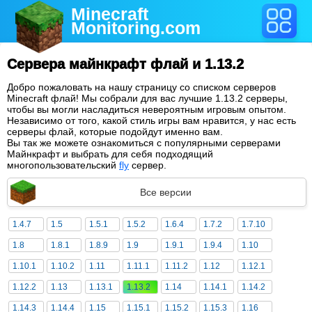
Minecraft
Monitoring
.com
Сервера майнкрафт флай и 1.13.2
Добро пожаловать на нашу страницу со списком серверов
Minecraft флай! Мы собрали для вас лучшие 1.13.2 серверы,
чтобы вы могли насладиться невероятным игровым опытом.
Независимо от того, какой стиль игры вам нравится, у нас есть
серверы флай, которые подойдут именно вам.
Вы так же можете ознакомиться с популярными серверами
Майнкрафт и выбрать для себя подходящий
многопользовательский
fly
сервер.
Все версии
1.4.7
1.5
1.5.1
1.5.2
1.6.4
1.7.2
1.7.10
1.8
1.8.1
1.8.9
1.9
1.9.1
1.9.4
1.10
1.10.1
1.10.2
1.11
1.11.1
1.11.2
1.12
1.12.1
1.12.2
1.13
1.13.1
1.13.2
1.14
1.14.1
1.14.2
1.14.3
1.14.4
1.15
1.15.1
1.15.2
1.15.3
1.16