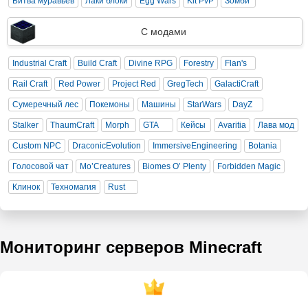
Битва муравьев
Лаки блоки
Egg Wars
Kit PvP
Зомби
С модами
Industrial Craft
Build Craft
Divine RPG
Forestry
Flan's
Rail Craft
Red Power
Project Red
GregTech
GalactiCraft
Сумеречный лес
Покемоны
Машины
StarWars
DayZ
Stalker
ThaumCraft
Morph
GTA
Кейсы
Avaritia
Лава мод
Custom NPC
DraconicEvolution
ImmersiveEngineering
Botania
Голосовой чат
Mo’Creatures
Biomes O’ Plenty
Forbidden Magic
Клинок
Техномагия
Rust
Мониторинг серверов Minecraft