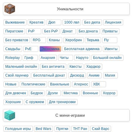
Уникальности
Выживание
Креатив
Дюп
1000 лвл
Без дюпа
Лицензия
Пиратские
PvP
Без PvP
Донат
Без доната
Приваты
Без приватов
RPG
Кланы
Херобрин
Тюрьма
Fly
Свадьбы
PvE
Экономика
Бесплатная админка
Ивенты
Roleplay
Гриф
Анархия
Читы
Наруто
Большой онлайн
Маленький онлайн
Без античита
Квесты
Хардкор
Свой лаунчер
Бесплатный донат
Дискорд
Аниме
Магия
Новые
Политические
Ванильные
Атернос
ХВХ
Для девочек
Бедрок
Дуэли
Мистика
Военные
Хоррор
Хорошие
С оружием
Для тренировки
С мини-играми
Голодные игры
Bed Wars
Прятки
ТНТ Ран
Скай Варс