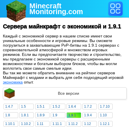
Minecraft
Monitoring
.com
Сервера майнкрафт с экономикой и 1.9.1
Каждый с экономикой сервер в нашем списке имеет свои
уникальные особенности и игровые режимы. Вы сможете
погрузиться в захватывающие PvP-битвы на 1.9.1 серверах с
соревновательной атмосферой и множеством игровых
режимов. Если вы предпочитаете творчество и строительство,
мы предлагаем с экономикой серверы с расширенными
возможностями и богатым выбором блоков, чтобы вы могли
воплотить свои самые смелые идеи.
Вы так же можете обратить внимание на рейтинг серверов
Майнкрафт с модами и выбрать для себя подходящий игровой
экономика
опыт.
Все версии
1.4.7
1.5
1.5.1
1.5.2
1.6.4
1.7.2
1.7.10
1.8
1.8.1
1.8.9
1.9
1.9.1
1.9.4
1.10
1.10.1
1.10.2
1.11
1.11.1
1.11.2
1.12
1.12.1