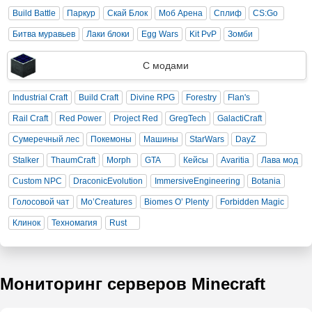
Build Battle
Паркур
Скай Блок
Моб Арена
Сплиф
CS:Go
Битва муравьев
Лаки блоки
Egg Wars
Kit PvP
Зомби
С модами
Industrial Craft
Build Craft
Divine RPG
Forestry
Flan's
Rail Craft
Red Power
Project Red
GregTech
GalactiCraft
Сумеречный лес
Покемоны
Машины
StarWars
DayZ
Stalker
ThaumCraft
Morph
GTA
Кейсы
Avaritia
Лава мод
Custom NPC
DraconicEvolution
ImmersiveEngineering
Botania
Голосовой чат
Mo’Creatures
Biomes O’ Plenty
Forbidden Magic
Клинок
Техномагия
Rust
Мониторинг серверов Minecraft