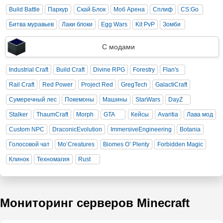
Build Battle
Паркур
Скай Блок
Моб Арена
Сплиф
CS:Go
Битва муравьев
Лаки блоки
Egg Wars
Kit PvP
Зомби
С модами
Industrial Craft
Build Craft
Divine RPG
Forestry
Flan's
Rail Craft
Red Power
Project Red
GregTech
GalactiCraft
Сумеречный лес
Покемоны
Машины
StarWars
DayZ
Stalker
ThaumCraft
Morph
GTA
Кейсы
Avaritia
Лава мод
Custom NPC
DraconicEvolution
ImmersiveEngineering
Botania
Голосовой чат
Mo’Creatures
Biomes O’ Plenty
Forbidden Magic
Клинок
Техномагия
Rust
Мониторинг серверов Minecraft