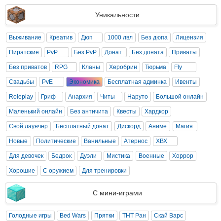
Уникальности
Выживание
Креатив
Дюп
1000 лвл
Без дюпа
Лицензия
Пиратские
PvP
Без PvP
Донат
Без доната
Приваты
Без приватов
RPG
Кланы
Херобрин
Тюрьма
Fly
Свадьбы
PvE
Экономика
Бесплатная админка
Ивенты
Roleplay
Гриф
Анархия
Читы
Наруто
Большой онлайн
Маленький онлайн
Без античита
Квесты
Хардкор
Свой лаунчер
Бесплатный донат
Дискорд
Аниме
Магия
Новые
Политические
Ванильные
Атернос
ХВХ
Для девочек
Бедрок
Дуэли
Мистика
Военные
Хоррор
Хорошие
С оружием
Для тренировки
С мини-играми
Голодные игры
Bed Wars
Прятки
ТНТ Ран
Скай Варс