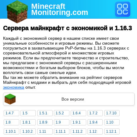
Minecraft
Monitoring
.com
Сервера майнкрафт с экономикой и 1.16.3
Каждый с экономикой сервер в нашем списке имеет свои
уникальные особенности и игровые режимы. Вы сможете
погрузиться в захватывающие PvP-битвы на 1.16.3 серверах с
соревновательной атмосферой и множеством игровых
режимов. Если вы предпочитаете творчество и строительство,
мы предлагаем с экономикой серверы с расширенными
возможностями и богатым выбором блоков, чтобы вы могли
воплотить свои самые смелые идеи.
Вы так же можете обратить внимание на рейтинг серверов
Майнкрафт с модами и выбрать для себя подходящий игровой
экономика
опыт.
Все версии
1.4.7
1.5
1.5.1
1.5.2
1.6.4
1.7.2
1.7.10
1.8
1.8.1
1.8.9
1.9
1.9.1
1.9.4
1.10
1.10.1
1.10.2
1.11
1.11.1
1.11.2
1.12
1.12.1