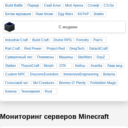
Build Battle
Паркур
Скай Блок
Моб Арена
Сплиф
CS:Go
Битва муравьев
Лаки блоки
Egg Wars
Kit PvP
Зомби
С модами
Industrial Craft
Build Craft
Divine RPG
Forestry
Flan's
Rail Craft
Red Power
Project Red
GregTech
GalactiCraft
Сумеречный лес
Покемоны
Машины
StarWars
DayZ
Stalker
ThaumCraft
Morph
GTA
Кейсы
Avaritia
Лава мод
Custom NPC
DraconicEvolution
ImmersiveEngineering
Botania
Голосовой чат
Mo’Creatures
Biomes O’ Plenty
Forbidden Magic
Клинок
Техномагия
Rust
Мониторинг серверов Minecraft