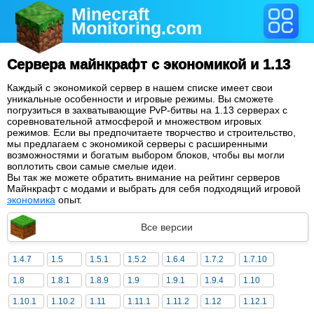
Minecraft
Monitoring
.com
Сервера майнкрафт с экономикой и 1.13
Каждый с экономикой сервер в нашем списке имеет свои
уникальные особенности и игровые режимы. Вы сможете
погрузиться в захватывающие PvP-битвы на 1.13 серверах с
соревновательной атмосферой и множеством игровых
режимов. Если вы предпочитаете творчество и строительство,
мы предлагаем с экономикой серверы с расширенными
возможностями и богатым выбором блоков, чтобы вы могли
воплотить свои самые смелые идеи.
Вы так же можете обратить внимание на рейтинг серверов
Майнкрафт с модами и выбрать для себя подходящий игровой
экономика
опыт.
Все версии
1.4.7
1.5
1.5.1
1.5.2
1.6.4
1.7.2
1.7.10
1.8
1.8.1
1.8.9
1.9
1.9.1
1.9.4
1.10
1.10.1
1.10.2
1.11
1.11.1
1.11.2
1.12
1.12.1