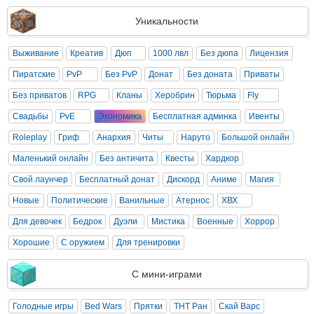
Уникальности
Выживание
Креатив
Дюп
1000 лвл
Без дюпа
Лицензия
Пиратские
PvP
Без PvP
Донат
Без доната
Приваты
Без приватов
RPG
Кланы
Херобрин
Тюрьма
Fly
Свадьбы
PvE
Экономика
Бесплатная админка
Ивенты
Roleplay
Гриф
Анархия
Читы
Наруто
Большой онлайн
Маленький онлайн
Без античита
Квесты
Хардкор
Свой лаунчер
Бесплатный донат
Дискорд
Аниме
Магия
Новые
Политические
Ванильные
Атернос
ХВХ
Для девочек
Бедрок
Дуэли
Мистика
Военные
Хоррор
Хорошие
С оружием
Для тренировки
С мини-играми
Голодные игры
Bed Wars
Прятки
ТНТ Ран
Скай Варс