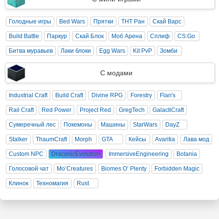
Голодные игры
Bed Wars
Прятки
ТНТ Ран
Скай Варс
Build Battle
Паркур
Скай Блок
Моб Арена
Сплиф
CS:Go
Битва муравьев
Лаки блоки
Egg Wars
Kit PvP
Зомби
С модами
Industrial Craft
Build Craft
Divine RPG
Forestry
Flan's
Rail Craft
Red Power
Project Red
GregTech
GalactiCraft
Сумеречный лес
Покемоны
Машины
StarWars
DayZ
Stalker
ThaumCraft
Morph
GTA
Кейсы
Avaritia
Лава мод
Custom NPC
DraconicEvolution
ImmersiveEngineering
Botania
Голосовой чат
Mo’Creatures
Biomes O’ Plenty
Forbidden Magic
Клинок
Техномагия
Rust