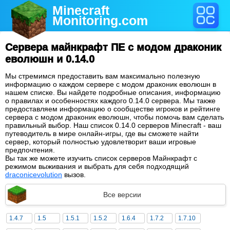
Minecraft
Monitoring
.com
Сервера майнкрафт ПЕ с модом драконик
еволюшн и 0.14.0
Мы стремимся предоставить вам максимально полезную
информацию о каждом сервере с модом драконик еволюшн в
нашем списке. Вы найдете подробные описания, информацию
о правилах и особенностях каждого 0.14.0 сервера. Мы также
предоставляем информацию о сообществе игроков и рейтинге
сервера с модом драконик еволюшн, чтобы помочь вам сделать
правильный выбор. Наш список 0.14.0 серверов Minecraft - ваш
путеводитель в мире онлайн-игры, где вы сможете найти
сервер, который полностью удовлетворит ваши игровые
предпочтения.
Вы так же можете изучить список серверов Майнкрафт с
режимом выживания и выбрать для себя подходящий
draconicevolution
вызов.
Все версии
1.4.7
1.5
1.5.1
1.5.2
1.6.4
1.7.2
1.7.10