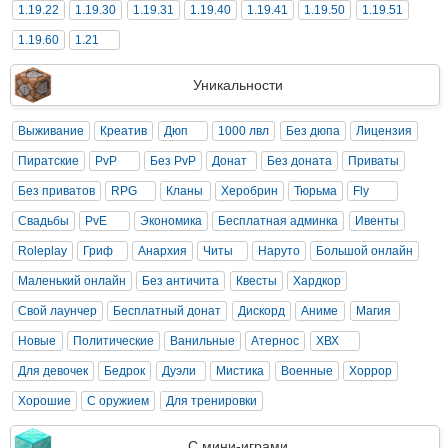
1.19.22
1.19.30
1.19.31
1.19.40
1.19.41
1.19.50
1.19.51
1.19.60
1.21
Уникальности
Выживание
Креатив
Дюп
1000 лвл
Без дюпа
Лицензия
Пиратские
PvP
Без PvP
Донат
Без доната
Приваты
Без приватов
RPG
Кланы
Херобрин
Тюрьма
Fly
Свадьбы
PvE
Экономика
Бесплатная админка
Ивенты
Roleplay
Гриф
Анархия
Читы
Наруто
Большой онлайн
Маленький онлайн
Без античита
Квесты
Хардкор
Свой лаунчер
Бесплатный донат
Дискорд
Аниме
Магия
Новые
Политические
Ванильные
Атернос
ХВХ
Для девочек
Бедрок
Дуэли
Мистика
Военные
Хоррор
Хорошие
С оружием
Для тренировки
С мини-играми