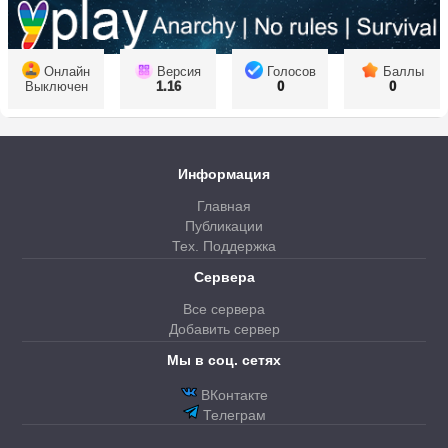
Онлайн
Версия
Голосов
Баллы
Выключен
1.16
0
0
Информация
Главная
Публикации
Тех. Поддержка
Сервера
Все сервера
Добавить сервер
Мы в соц. сетях
ВКонтакте
Телеграм