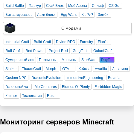
Build Battle
Паркур
Скай Блок
Моб Арена
Сплиф
CS:Go
Битва муравьев
Лаки блоки
Egg Wars
Kit PvP
Зомби
С модами
Industrial Craft
Build Craft
Divine RPG
Forestry
Flan's
Rail Craft
Red Power
Project Red
GregTech
GalactiCraft
Сумеречный лес
Покемоны
Машины
StarWars
DayZ
Stalker
ThaumCraft
Morph
GTA
Кейсы
Avaritia
Лава мод
Custom NPC
DraconicEvolution
ImmersiveEngineering
Botania
Голосовой чат
Mo’Creatures
Biomes O’ Plenty
Forbidden Magic
Клинок
Техномагия
Rust
Мониторинг серверов Minecraft