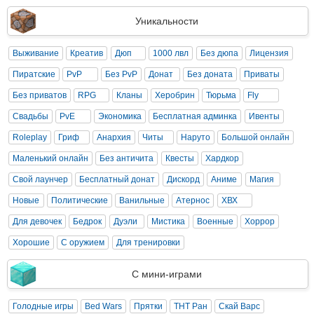
Уникальности
Выживание
Креатив
Дюп
1000 лвл
Без дюпа
Лицензия
Пиратские
PvP
Без PvP
Донат
Без доната
Приваты
Без приватов
RPG
Кланы
Херобрин
Тюрьма
Fly
Свадьбы
PvE
Экономика
Бесплатная админка
Ивенты
Roleplay
Гриф
Анархия
Читы
Наруто
Большой онлайн
Маленький онлайн
Без античита
Квесты
Хардкор
Свой лаунчер
Бесплатный донат
Дискорд
Аниме
Магия
Новые
Политические
Ванильные
Атернос
ХВХ
Для девочек
Бедрок
Дуэли
Мистика
Военные
Хоррор
Хорошие
С оружием
Для тренировки
С мини-играми
Голодные игры
Bed Wars
Прятки
ТНТ Ран
Скай Варс