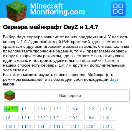
Minecraft
Monitoring
.com
Сервера майнкрафт DayZ и 1.4.7
Выбор dayz сервера зависит от ваших предпочтений. У нас есть
серверы 1.4.7 для любителей PvP-сражений, где вы сможете
сразиться с другими игроками в захватывающих битвах. Если вы
предпочитаете творческие задания, то мы предлагаем серверы
с dayz и творческим режимом, где вы сможете воплотить свои
идеи в жизнь и построить удивительные постройки. Также в
нашем списке есть серверы 1.4.7 и другими дополнительными
элементами.
Вы так же можете изучить список серверов Майнкрафт с
режимом выживания и выбрать для себя подходящий
dayz
вызов.
Все версии
1.4.7
1.5
1.5.1
1.5.2
1.6.4
1.7.2
1.7.10
1.8
1.8.1
1.8.9
1.9
1.9.1
1.9.4
1.10
1.10.1
1.10.2
1.11
1.11.1
1.11.2
1.12
1.12.1