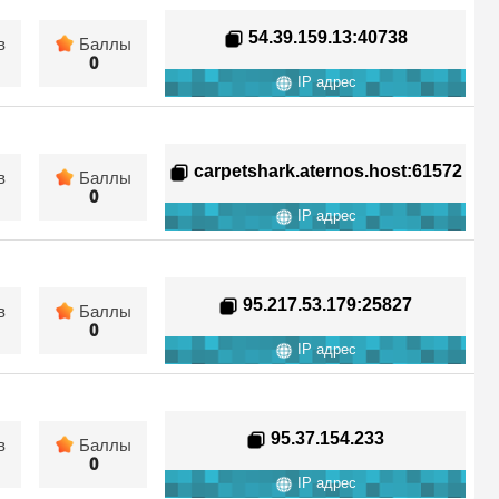
54.39.159.13
:40738
в
Баллы
0
IP адрес
carpetshark.aternos.host
:61572
в
Баллы
0
IP адрес
95.217.53.179
:25827
в
Баллы
0
IP адрес
95.37.154.233
в
Баллы
0
IP адрес