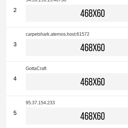
2
carpetshark.aternos.host:61572
3
GottaCraft
4
95.37.154.233
5