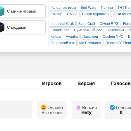
Голодные игры
Bed Wars
Прятки
ТНТ Ра
С мини-играми
Сплиф
CS:Go
Битва муравьев
Лаки блок
Industrial Craft
Build Craft
Divine RPG
Fore
С модами
GalactiCraft
Сумеречный лес
Покемоны
Кейсы
Avaritia
Лава мод
Custom NPC
D
Голосовой чат
Mo’Creatures
Biomes O’ Plen
Игроков
Версия
Голосов
Онлайн
Версия
Голосо
Выключен
Нету
0