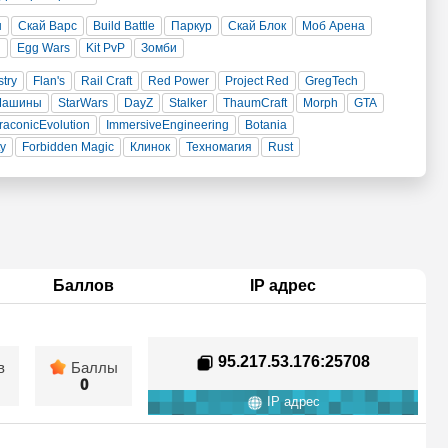
н
Скай Варс
Build Battle
Паркур
Скай Блок
Моб Арена
и
Egg Wars
Kit PvP
Зомби
stry
Flan's
Rail Craft
Red Power
Project Red
GregTech
Машины
StarWars
DayZ
Stalker
ThaumCraft
Morph
GTA
raconicEvolution
ImmersiveEngineering
Botania
ty
Forbidden Magic
Клинок
Техномагия
Rust
Баллов
IP адрес
95.217.53.176
:25708
в
Баллы
0
IP адрес