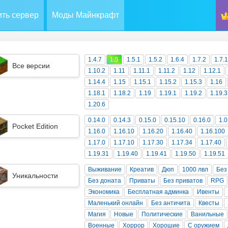
ть сервер
Моды Майнкрафт
1.4.7
1.5
1.5.1
1.5.2
1.6.4
1.7.2
1.7.
Все версии
1.10.2
1.11
1.11.1
1.11.2
1.12
1.12.1
1.14.4
1.15
1.15.1
1.15.2
1.15.3
1.16
1.18.1
1.18.2
1.19
1.19.1
1.19.2
1.19.3
1.20.6
0.14.0
0.14.3
0.15.0
0.15.10
0.16.0
1.0
Pocket Edition
1.16.0
1.16.10
1.16.20
1.16.40
1.16.100
1.17.0
1.17.10
1.17.30
1.17.34
1.17.40
1.19.31
1.19.40
1.19.41
1.19.50
1.19.51
Выживание
Креатив
Дюп
1000 лвл
Без
Уникальности
Без доната
Приваты
Без приватов
RPG
Экономика
Бесплатная админка
Ивенты
Маленький онлайн
Без античита
Квесты
Магия
Новые
Политические
Ванильные
Военные
Хоррор
Хорошие
С оружием