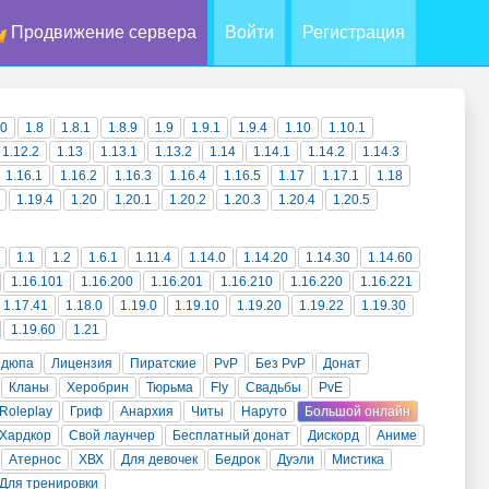
Продвижение сервера
Войти
Регистрация
10
1.8
1.8.1
1.8.9
1.9
1.9.1
1.9.4
1.10
1.10.1
1.12.2
1.13
1.13.1
1.13.2
1.14
1.14.1
1.14.2
1.14.3
1.16.1
1.16.2
1.16.3
1.16.4
1.16.5
1.17
1.17.1
1.18
1.19.4
1.20
1.20.1
1.20.2
1.20.3
1.20.4
1.20.5
1.1
1.2
1.6.1
1.11.4
1.14.0
1.14.20
1.14.30
1.14.60
1.16.101
1.16.200
1.16.201
1.16.210
1.16.220
1.16.221
1.17.41
1.18.0
1.19.0
1.19.10
1.19.20
1.19.22
1.19.30
1.19.60
1.21
 дюпа
Лицензия
Пиратские
PvP
Без PvP
Донат
Кланы
Херобрин
Тюрьма
Fly
Свадьбы
PvE
Roleplay
Гриф
Анархия
Читы
Наруто
Большой онлайн
Хардкор
Свой лаунчер
Бесплатный донат
Дискорд
Аниме
Атернос
ХВХ
Для девочек
Бедрок
Дуэли
Мистика
Для тренировки