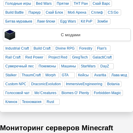
Голодные игры
Bed Wars
Прятки
ТНТ Ран
Скай Варс
Build Battle
Паркур
Скай Блок
Моб Арена
Сплиф
CS:Go
Битва муравьев
Лаки блоки
Egg Wars
Kit PvP
Зомби
С модами
Industrial Craft
Build Craft
Divine RPG
Forestry
Flan's
Rail Craft
Red Power
Project Red
GregTech
GalactiCraft
Сумеречный лес
Покемоны
Машины
StarWars
DayZ
Stalker
ThaumCraft
Morph
GTA
Кейсы
Avaritia
Лава мод
Custom NPC
DraconicEvolution
ImmersiveEngineering
Botania
Голосовой чат
Mo’Creatures
Biomes O’ Plenty
Forbidden Magic
Клинок
Техномагия
Rust
Мониторинг серверов Minecraft