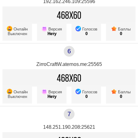
192.162.246.109:25596
Онлайн
Версия
Голосов
Баллы
Выключен
Нету
0
0
6
ZirroCraftW.aternos.me:25565
Онлайн
Версия
Голосов
Баллы
Выключен
Нету
0
0
7
148.251.190.208:25621