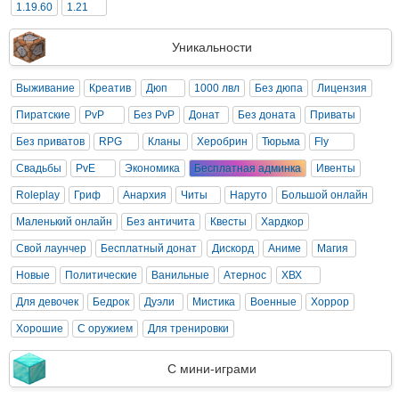
1.19.60
1.21
Уникальности
Выживание
Креатив
Дюп
1000 лвл
Без дюпа
Лицензия
Пиратские
PvP
Без PvP
Донат
Без доната
Приваты
Без приватов
RPG
Кланы
Херобрин
Тюрьма
Fly
Свадьбы
PvE
Экономика
Бесплатная админка
Ивенты
Roleplay
Гриф
Анархия
Читы
Наруто
Большой онлайн
Маленький онлайн
Без античита
Квесты
Хардкор
Свой лаунчер
Бесплатный донат
Дискорд
Аниме
Магия
Новые
Политические
Ванильные
Атернос
ХВХ
Для девочек
Бедрок
Дуэли
Мистика
Военные
Хоррор
Хорошие
С оружием
Для тренировки
С мини-играми