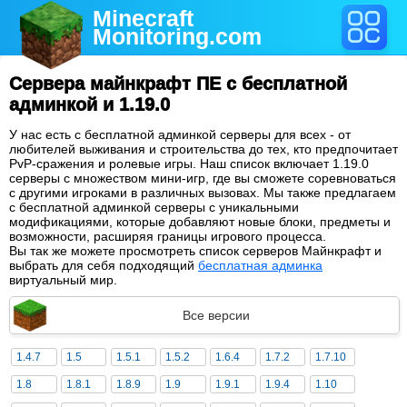
Minecraft
Monitoring
.com
Сервера майнкрафт ПЕ с бесплатной
админкой и 1.19.0
У нас есть с бесплатной админкой серверы для всех - от
любителей выживания и строительства до тех, кто предпочитает
PvP-сражения и ролевые игры. Наш список включает 1.19.0
серверы с множеством мини-игр, где вы сможете соревноваться
с другими игроками в различных вызовах. Мы также предлагаем
с бесплатной админкой серверы с уникальными
модификациями, которые добавляют новые блоки, предметы и
возможности, расширяя границы игрового процесса.
Вы так же можете просмотреть список серверов Майнкрафт и
выбрать для себя подходящий
бесплатная админка
виртуальный мир.
Все версии
1.4.7
1.5
1.5.1
1.5.2
1.6.4
1.7.2
1.7.10
1.8
1.8.1
1.8.9
1.9
1.9.1
1.9.4
1.10