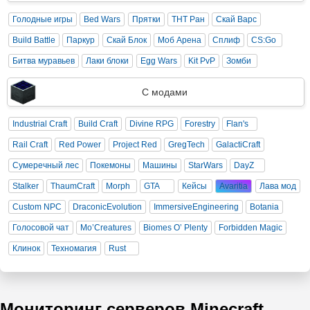
Голодные игры
Bed Wars
Прятки
ТНТ Ран
Скай Варс
Build Battle
Паркур
Скай Блок
Моб Арена
Сплиф
CS:Go
Битва муравьев
Лаки блоки
Egg Wars
Kit PvP
Зомби
С модами
Industrial Craft
Build Craft
Divine RPG
Forestry
Flan's
Rail Craft
Red Power
Project Red
GregTech
GalactiCraft
Сумеречный лес
Покемоны
Машины
StarWars
DayZ
Stalker
ThaumCraft
Morph
GTA
Кейсы
Avaritia
Лава мод
Custom NPC
DraconicEvolution
ImmersiveEngineering
Botania
Голосовой чат
Mo’Creatures
Biomes O’ Plenty
Forbidden Magic
Клинок
Техномагия
Rust
Мониторинг серверов Minecraft