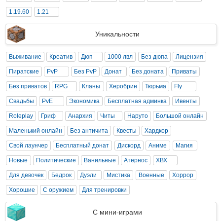
1.19.60
1.21
Уникальности
Выживание
Креатив
Дюп
1000 лвл
Без дюпа
Лицензия
Пиратские
PvP
Без PvP
Донат
Без доната
Приваты
Без приватов
RPG
Кланы
Херобрин
Тюрьма
Fly
Свадьбы
PvE
Экономика
Бесплатная админка
Ивенты
Roleplay
Гриф
Анархия
Читы
Наруто
Большой онлайн
Маленький онлайн
Без античита
Квесты
Хардкор
Свой лаунчер
Бесплатный донат
Дискорд
Аниме
Магия
Новые
Политические
Ванильные
Атернос
ХВХ
Для девочек
Бедрок
Дуэли
Мистика
Военные
Хоррор
Хорошие
С оружием
Для тренировки
С мини-играми