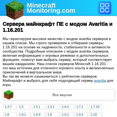
Minecraft
Monitoring
.com
Сервера майнкрафт ПЕ с модом Avaritia и
1.16.201
Мы гарантируем высокое качество с модом avaritia серверов в
нашем списке. Мы строго проверяем и отбираем серверы
1.16.201 на основе их надежности, стабильности и активности
сообщества. Подробные описания с модом avaritia серверов,
включая информацию о игровых режимах и дополнительных
функциях, помогут вам выбрать сервер, который соответствует
вашим ожиданиям. Наш список серверов Minecraft 1.16.201 -
это ваш источник для отличного игрового опыта и великолепных
приключений в виртуальном мире.
Вы так же можете ознакомиться с рейтингом серверов
Майнкрафт и выбрать для себя подходящий сервер
avaritia
для
игры.
Все версии
1.4.7
1.5
1.5.1
1.5.2
1.6.4
1.7.2
1.7.10
1.8
1.8.1
1.8.9
1.9
1.9.1
1.9.4
1.10