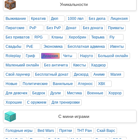
Уникальности
Выживание
Креатив
Дюп
1000 лвл
Без дюпа
Лицензия
Пиратские
PvP
Без PvP
Донат
Без доната
Приваты
Без приватов
RPG
Кланы
Херобрин
Тюрьма
Fly
Свадьбы
PvE
Экономика
Бесплатная админка
Ивенты
Roleplay
Гриф
Анархия
Читы
Наруто
Большой онлайн
Маленький онлайн
Без античита
Квесты
Хардкор
Свой лаунчер
Бесплатный донат
Дискорд
Аниме
Магия
Новые
Политические
Ванильные
Атернос
ХВХ
Для девочек
Бедрок
Дуэли
Мистика
Военные
Хоррор
Хорошие
С оружием
Для тренировки
С мини-играми
Голодные игры
Bed Wars
Прятки
ТНТ Ран
Скай Варс