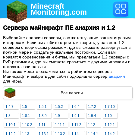
Minecraft
Monitoring
.com
Сервера майнкрафт ПЕ анархия и 1.2
Выбирайте анархия серверы, соответствующие вашим игровым
интересам. Если вы любите строить и творить, у нас есть 1.2
серверы с творческим режимом, где вы сможете развернуться в
полной мере и создать уникальные постройки. Если вам
нравятся соревнования и битвы, мы предлагаем 1.2 серверы с
PvP-режимами, где вы сможете сразиться с другими игроками и
показать свои навыки.
Вы так же можете ознакомиться с рейтингом серверов
Майнкрафт и выбрать для себя подходящий сервер
анархия
для игры.
Все версии
1.4.7
1.5
1.5.1
1.5.2
1.6.4
1.7.2
1.7.10
1.8
1.8.1
1.8.9
1.9
1.9.1
1.9.4
1.10
1.10.1
1.10.2
1.11
1.11.1
1.11.2
1.12
1.12.1
1.12.2
1.13
1.13.1
1.13.2
1.14
1.14.1
1.14.2