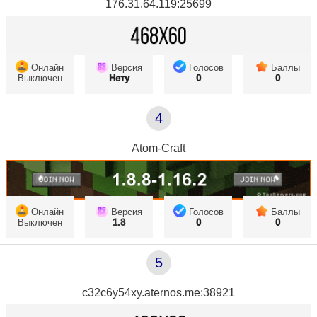
176.31.64.119:25699
Онлайн
Версия
Голосов
Баллы
Выключен
Нету
0
0
4
Atom-Craft
Онлайн
Версия
Голосов
Баллы
Выключен
1.8
0
0
5
c32c6y54xy.aternos.me:38921