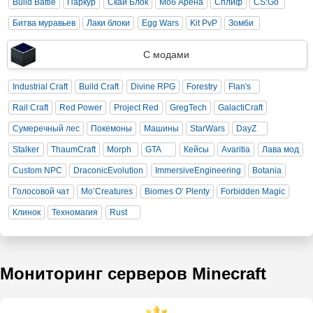
Build Battle
Паркур
Скай Блок
Моб Арена
Сплиф
CS:Go
Битва муравьев
Лаки блоки
Egg Wars
Kit PvP
Зомби
С модами
Industrial Craft
Build Craft
Divine RPG
Forestry
Flan's
Rail Craft
Red Power
Project Red
GregTech
GalactiCraft
Сумеречный лес
Покемоны
Машины
StarWars
DayZ
Stalker
ThaumCraft
Morph
GTA
Кейсы
Avaritia
Лава мод
Custom NPC
DraconicEvolution
ImmersiveEngineering
Botania
Голосовой чат
Mo’Creatures
Biomes O’ Plenty
Forbidden Magic
Клинок
Техномагия
Rust
Мониторинг серверов Minecraft