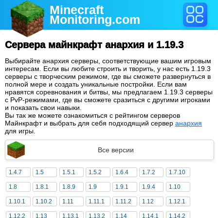
Minecraft
Monitoring
.com
Сервера майнкрафт анархия и 1.19.3
Выбирайте анархия серверы, соответствующие вашим игровым
интересам. Если вы любите строить и творить, у нас есть 1.19.3
серверы с творческим режимом, где вы сможете развернуться в
полной мере и создать уникальные постройки. Если вам
нравятся соревнования и битвы, мы предлагаем 1.19.3 серверы
с PvP-режимами, где вы сможете сразиться с другими игроками
и показать свои навыки.
Вы так же можете ознакомиться с рейтингом серверов
Майнкрафт и выбрать для себя подходящий сервер
анархия
для игры.
Все версии
1.4.7
1.5
1.5.1
1.5.2
1.6.4
1.7.2
1.7.10
1.8
1.8.1
1.8.9
1.9
1.9.1
1.9.4
1.10
1.10.1
1.10.2
1.11
1.11.1
1.11.2
1.12
1.12.1
1.12.2
1.13
1.13.1
1.13.2
1.14
1.14.1
1.14.2