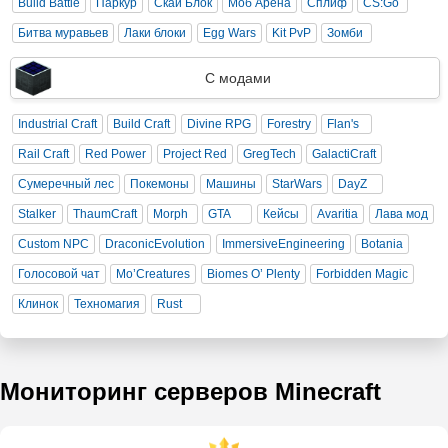
Build Battle
Паркур
Скай Блок
Моб Арена
Сплиф
CS:Go
Битва муравьев
Лаки блоки
Egg Wars
Kit PvP
Зомби
С модами
Industrial Craft
Build Craft
Divine RPG
Forestry
Flan's
Rail Craft
Red Power
Project Red
GregTech
GalactiCraft
Сумеречный лес
Покемоны
Машины
StarWars
DayZ
Stalker
ThaumCraft
Morph
GTA
Кейсы
Avaritia
Лава мод
Custom NPC
DraconicEvolution
ImmersiveEngineering
Botania
Голосовой чат
Mo’Creatures
Biomes O’ Plenty
Forbidden Magic
Клинок
Техномагия
Rust
Мониторинг серверов Minecraft