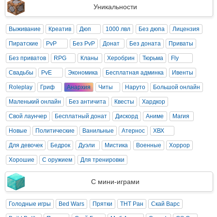
Уникальности
Выживание
Креатив
Дюп
1000 лвл
Без дюпа
Лицензия
Пиратские
PvP
Без PvP
Донат
Без доната
Приваты
Без приватов
RPG
Кланы
Херобрин
Тюрьма
Fly
Свадьбы
PvE
Экономика
Бесплатная админка
Ивенты
Roleplay
Гриф
Анархия
Читы
Наруто
Большой онлайн
Маленький онлайн
Без античита
Квесты
Хардкор
Свой лаунчер
Бесплатный донат
Дискорд
Аниме
Магия
Новые
Политические
Ванильные
Атернос
ХВХ
Для девочек
Бедрок
Дуэли
Мистика
Военные
Хоррор
Хорошие
С оружием
Для тренировки
С мини-играми
Голодные игры
Bed Wars
Прятки
ТНТ Ран
Скай Варс