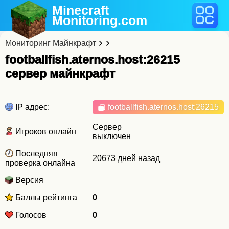
Minecraft
Monitoring
.com
Мониторинг Майнкрафт
footballfish.aternos.host:26215
cервер майнкрафт
IP адрес:
footballfish.aternos.host
:26215
Сервер
Игроков онлайн
выключен
Последняя
20673 дней назад
проверка онлайна
Версия
Баллы рейтинга
0
Голосов
0