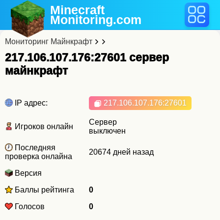
Minecraft
Monitoring
.com
Мониторинг Майнкрафт
217.106.107.176:27601 cервер
майнкрафт
IP адрес:
217.106.107.176
:27601
Сервер
Игроков онлайн
выключен
Последняя
20674 дней назад
проверка онлайна
Версия
Баллы рейтинга
0
Голосов
0