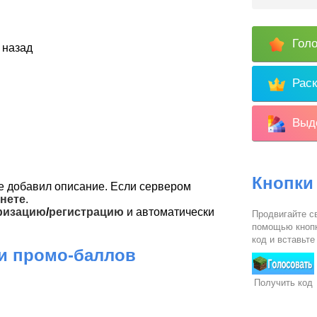
Голо
 назад
Раск
Выде
Кнопки
 добавил описание. Если сервером
нете
.
ризацию
/
регистрацию
и автоматически
Продвигайте св
помощью кнопк
код и вставьте
 и промо-баллов
Получить код