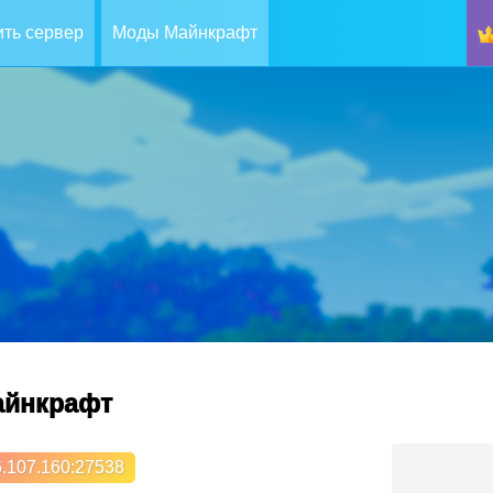
ть сервер
Моды Майнкрафт
майнкрафт
.107.160
:27538