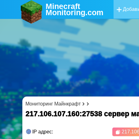
Minecraft
Добави
Monitoring
.com
Мониторинг Майнкрафт
217.106.107.160:27538 cервер 
IP адрес:
217.106