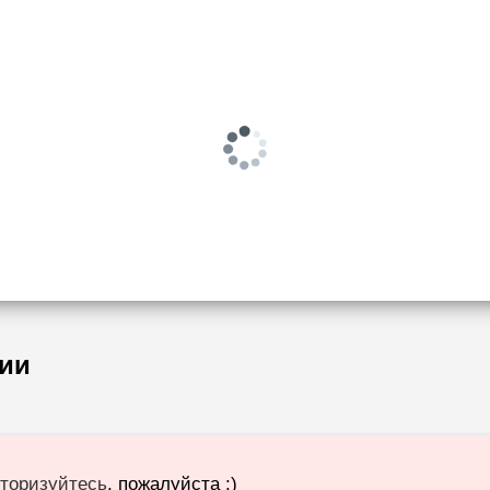
ии
торизуйтесь
, пожалуйста :)