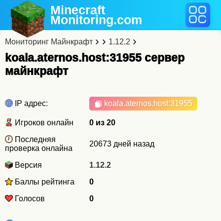
Minecraft
Monitoring
.com
Мониторинг Майнкрафт
1.12.2
koala.aternos.host:31955 cервер
майнкрафт
IP адрес:
koala.aternos.host
:31955
Игроков онлайн
0 из 20
Последняя
20673 дней назад
проверка онлайна
Версия
1.12.2
Баллы рейтинга
0
Голосов
0