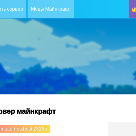
ть сервер
Моды Майнкрафт
ервер майнкрафт
m.aternos.host
:23165