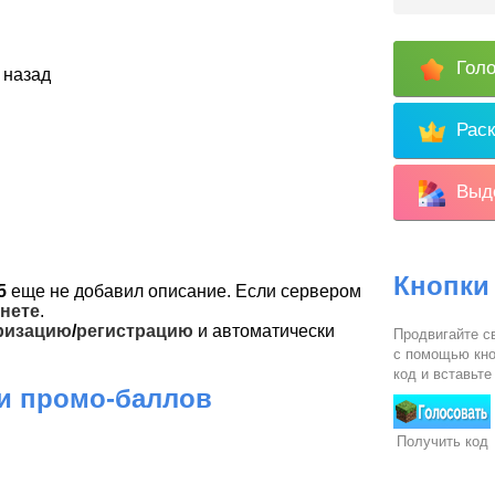
Голо
 назад
Раск
Выде
Кнопки
5
еще не добавил описание. Если сервером
нете
.
ризацию
/
регистрацию
и автоматически
Продвигайте св
с помощью кно
код и вставьте
 и промо-баллов
Получить код