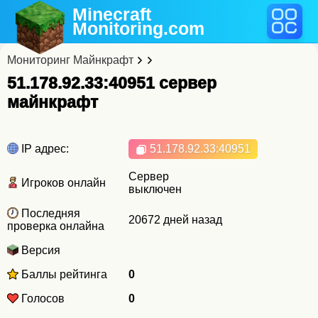
Minecraft
Monitoring
.com
Мониторинг Майнкрафт
51.178.92.33:40951 cервер
майнкрафт
IP адрес:
51.178.92.33
:40951
Сервер
Игроков онлайн
выключен
Последняя
20672 дней назад
проверка онлайна
Версия
Баллы рейтинга
0
Голосов
0