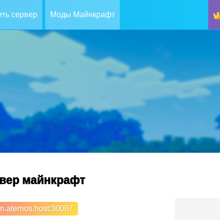
ть сервер
Моды Майнкрафт
ервер майнкрафт
n.aternos.host
:30007