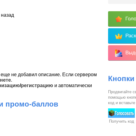
 назад
Голо
Раск
Выде
еще не добавил описание. Если сервером
Кнопки
нете
.
ризацию
/
регистрацию
и автоматически
Продвигайте св
помощью кнопк
 и промо-баллов
код и вставьте
Получить код