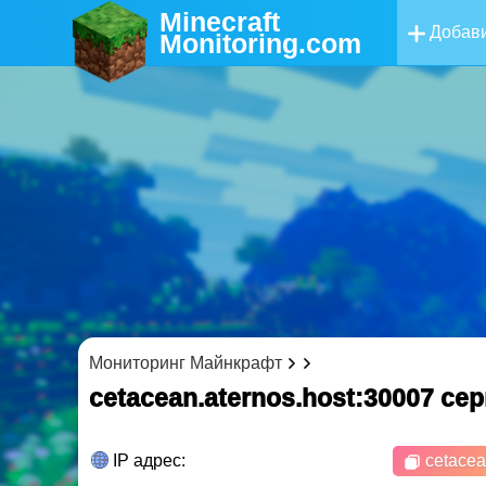
Minecraft
Добави
Monitoring
.com
Мониторинг Майнкрафт
cetacean.aternos.host:30007 c
IP адрес:
cetacea