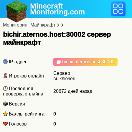
Minecraft
Monitoring
.com
Мониторинг Майнкрафт
bichir.aternos.host:30002 cервер
майнкрафт
IP адрес:
bichir.aternos.host
:30002
Сервер
Игроков онлайн
выключен
Последняя
20672 дней назад
проверка онлайна
Версия
Баллы рейтинга
0
Голосов
0