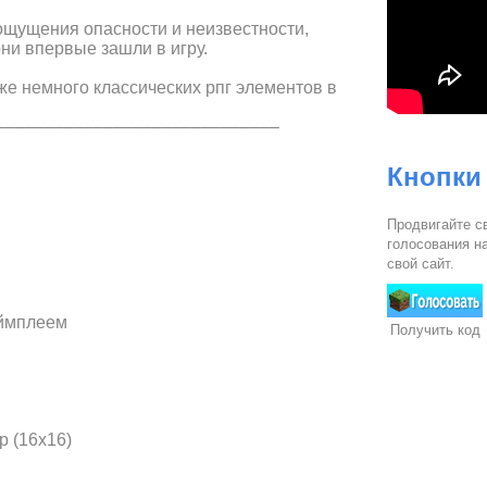
 ощущения опасности и неизвестности,
они впервые зашли в игру.
 же немного классических рпг элементов в
–––––––––––––––––––––––––––––
Кнопки
Продвигайте с
голосования на
свой сайт.
еймплеем
Получить код
р (16х16)