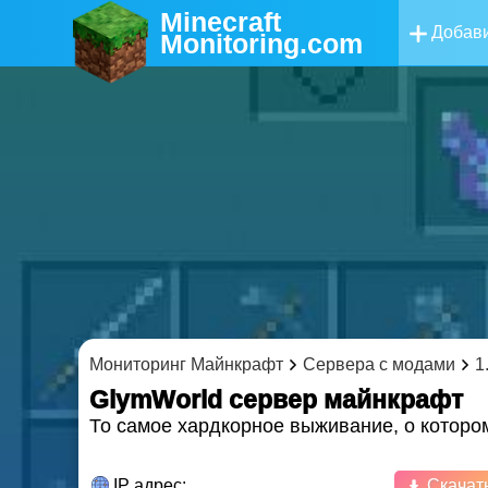
Minecraft
Добави
Monitoring
.com
Мониторинг Майнкрафт
Сервера с модами
1
GlymWorld cервер майнкрафт
То самое хардкорное выживание, о которо
IP адрес:
Скачат