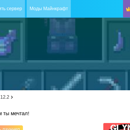
ть сервер
Моды Майнкрафт
.12.2
м ты мечтал!
ь лаунчер