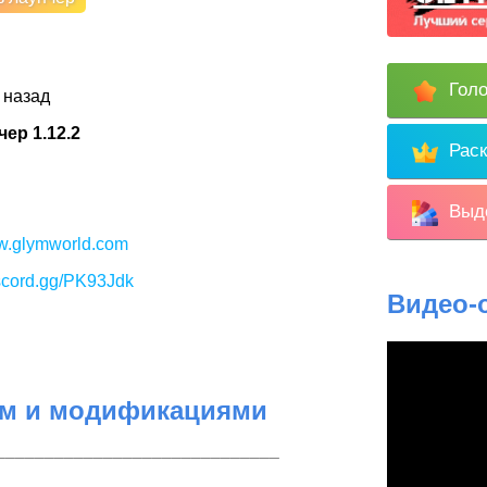
Голо
 назад
ер 1.12.2
Раск
Выде
ww.glymworld.com
iscord.gg/PK93Jdk
Видео-
ом и модификациями
–––––––––––––––––––––––––––––