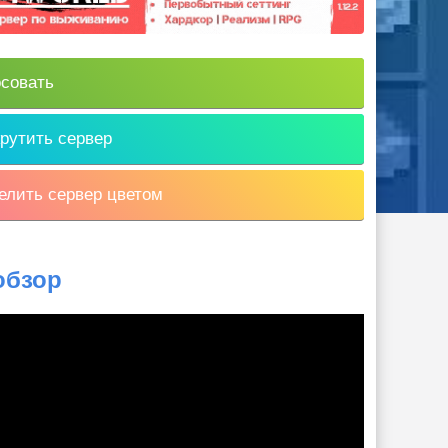
совать
рутить сервер
лить сервер цветом
обзор