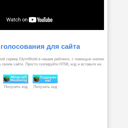
 голосования для сайта
вой сервер GlymWorld в нашем рейтинге, с помощью кнопки
 своем сайте. Просто скопируйте HTML код и вставьте на
Получить код
Получить код