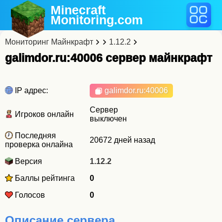
Minecraft
Monitoring
.com
Мониторинг Майнкрафт
1.12.2
galimdor.ru:40006 cервер майнкрафт
IP адрес:
galimdor.ru
:40006
Сервер
Игроков онлайн
выключен
Последняя
20672 дней назад
проверка онлайна
Версия
1.12.2
Баллы рейтинга
0
Голосов
0
Описание сервера