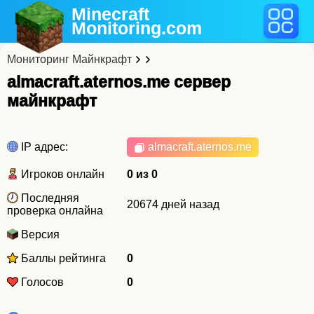
Minecraft
Monitoring
.com
Мониторинг Майнкрафт
almacraft.aternos.me cервер
майнкрафт
IP адрес:
almacraft.aternos.me
Игроков онлайн
0 из 0
Последняя
20674 дней назад
проверка онлайна
Версия
Баллы рейтинга
0
Голосов
0