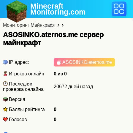
Minecraft
Monitoring
.com
Мониторинг Майнкрафт
ASOSINKO.aternos.me cервер
майнкрафт
IP адрес:
ASOSINKO.aternos.me
Игроков онлайн
0 из 0
Последняя
20672 дней назад
проверка онлайна
Версия
Баллы рейтинга
0
Голосов
0