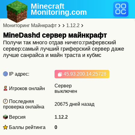
Minecraft
Monitoring
.com
Мониторинг Майнкрафт
1.12.2
MineDashd cервер майнкрафт
Получи так много отдав ничего:грифервский
сервер:самый лучший гриферский сервер даже
лучше санрайса и майн траста и кубмс
IP адрес:
45.93.200.14
:25728
Сервер
Игроков онлайн
выключен
Последняя
20675 дней назад
проверка онлайна
Версия
1.12.2
Баллы рейтинга
0