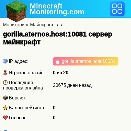
Minecraft
Monitoring
.com
Мониторинг Майнкрафт
gorilla.aternos.host:10081 cервер
майнкрафт
IP адрес:
gorilla.aternos.host
:10081
Игроков онлайн
0 из 20
Последняя
20675 дней назад
проверка онлайна
Версия
Баллы рейтинга
0
Голосов
0