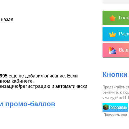
Голо
 назад
Раск
Выде
Кнопки
0995
еще не добавил описание. Если
чном кабинете
.
ризацию
/
регистрацию
и автоматически
Продвигайте св
рейтинге, с п
скопируйте HTM
 и промо-баллов
Получить код