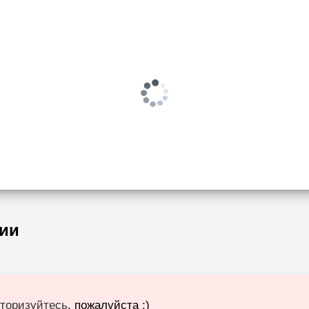
ии
торизуйтесь
, пожалуйста :)