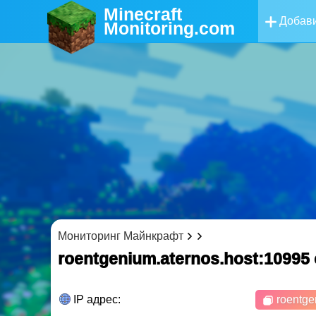
Minecraft
Добави
Monitoring
.com
Мониторинг Майнкрафт
roentgenium.aternos.host:1099
IP адрес:
roentge