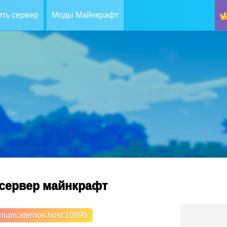
ть сервер
Моды Майнкрафт
5 cервер майнкрафт
nium.aternos.host
:10995