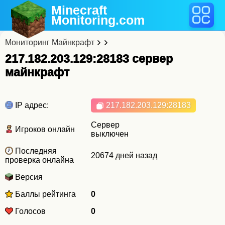
Minecraft
Monitoring
.com
Мониторинг Майнкрафт
217.182.203.129:28183 cервер
майнкрафт
IP адрес:
217.182.203.129
:28183
Сервер
Игроков онлайн
выключен
Последняя
20674 дней назад
проверка онлайна
Версия
Баллы рейтинга
0
Голосов
0