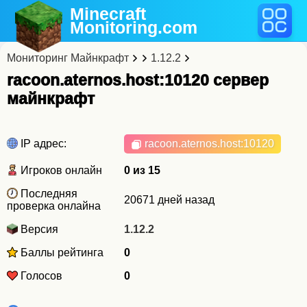
Minecraft
Monitoring
.com
Мониторинг Майнкрафт
1.12.2
racoon.aternos.host:10120 cервер
майнкрафт
IP адрес:
racoon.aternos.host
:10120
Игроков онлайн
0 из 15
Последняя
20671 дней назад
проверка онлайна
Версия
1.12.2
Баллы рейтинга
0
Голосов
0