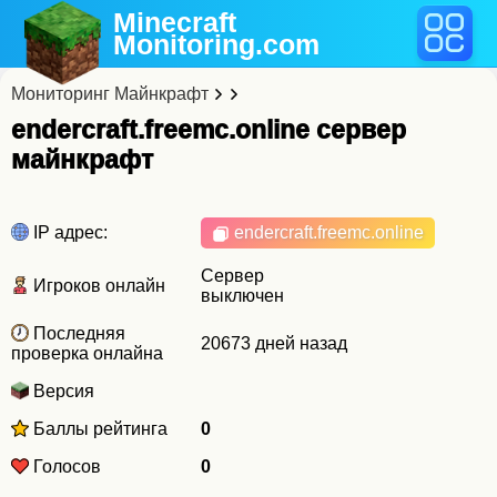
Minecraft
Monitoring
.com
Мониторинг Майнкрафт
endercraft.freemc.online cервер
майнкрафт
IP адрес:
endercraft.freemc.online
Сервер
Игроков онлайн
выключен
Последняя
20673 дней назад
проверка онлайна
Версия
Баллы рейтинга
0
Голосов
0