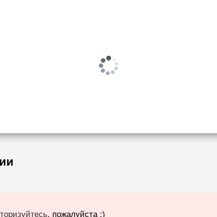
ии
торизуйтесь
, пожалуйста :)