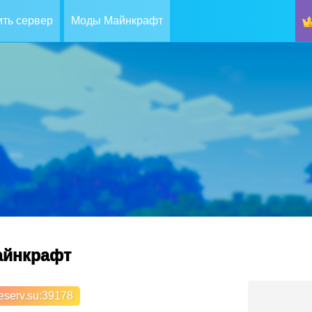
ть сервер
Моды Майнкрафт
майнкрафт
eserv.su
:39178