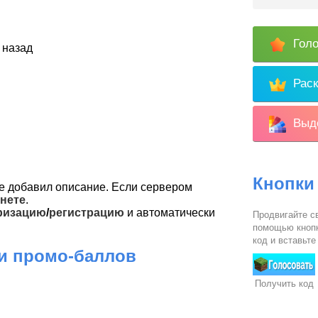
Голо
 назад
Раск
Выде
Кнопки
е добавил описание. Если сервером
нете
.
ризацию
/
регистрацию
и автоматически
Продвигайте св
помощью кнопк
код и вставьте
 и промо-баллов
Получить код