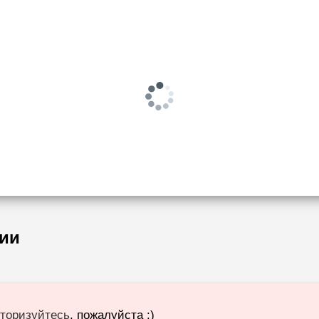
ии
торизуйтесь
, пожалуйста :)