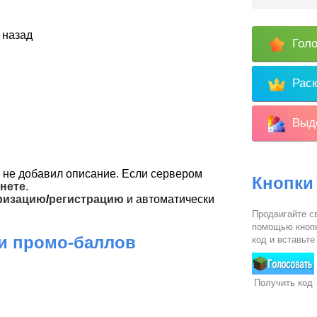
 назад
Голо
Раск
Выде
не добавил описание. Если сервером
Кнопки
нете
.
ризацию
/
регистрацию
и автоматически
Продвигайте св
помощью кнопк
 и промо-баллов
код и вставьте
Получить код