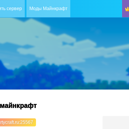
ть сервер
Моды Майнкрафт
р майнкрафт
tycraft.ru
:25567