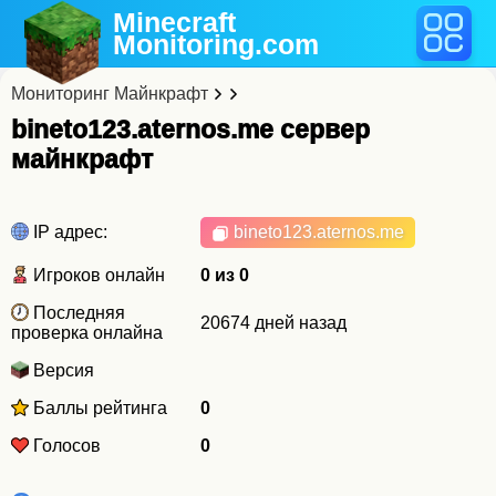
Minecraft
Monitoring
.com
Мониторинг Майнкрафт
bineto123.aternos.me cервер
майнкрафт
IP адрес:
bineto123.aternos.me
Игроков онлайн
0 из 0
Последняя
20674 дней назад
проверка онлайна
Версия
Баллы рейтинга
0
Голосов
0