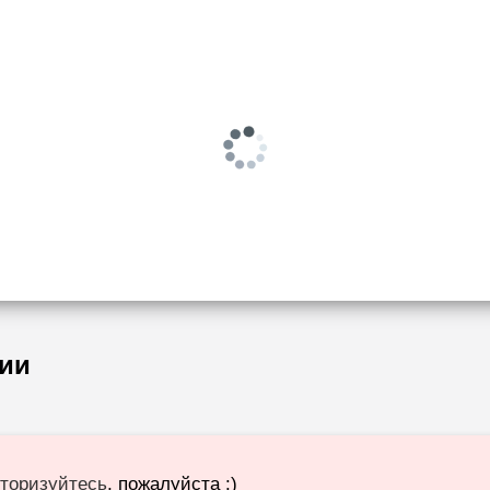
ии
торизуйтесь
, пожалуйста :)