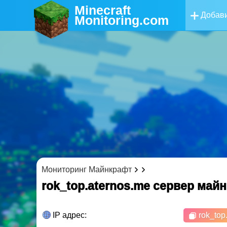
Minecraft
Добави
Monitoring
.com
Мониторинг Майнкрафт
rok_top.aternos.me cервер май
IP адрес:
rok_top