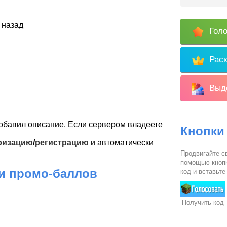
 назад
Голо
Раск
Выде
обавил описание. Если сервером владеете
Кнопки
ризацию
/
регистрацию
и автоматически
Продвигайте св
помощью кнопк
 и промо-баллов
код и вставьте
Получить код