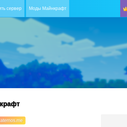
ть сервер
Моды Майнкрафт
нкрафт
.aternos.me