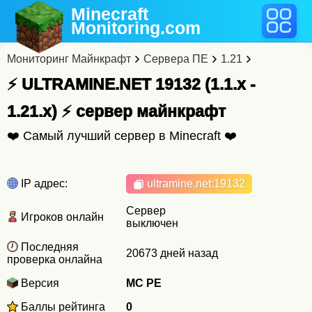
Minecraft
Monitoring
.com
Мониторинг Майнкрафт
Сервера ПЕ
1.21
⚡ ULTRAMINE.NET 19132 (1.1.x -
1.21.x) ⚡ cервер майнкрафт
❤️ Самый лучший сервер в Minecraft ❤️
IP адрес:
ultramine.net
:19132
Сервер
Игроков онлайн
выключен
Последняя
20673 дней назад
проверка онлайна
Версия
MC PE
Баллы рейтинга
0