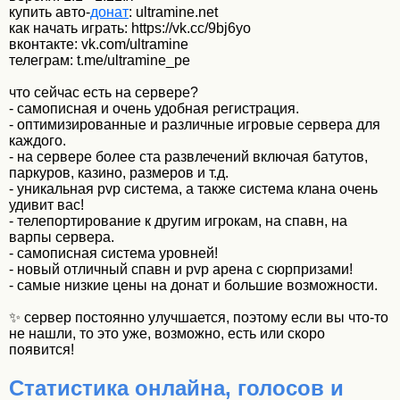
купить авто-
донат
: ultramine.net
как начать играть: https://vk.cc/9bj6yo
вконтакте: vk.com/ultramine
телеграм: t.me/ultramine_pe
что сейчас есть на сервере?
- самописная и очень удобная регистрация.
- оптимизированные и различные игровые сервера для
каждого.
- на сервере более ста развлечений включая батутов,
паркуров, казино, размеров и т.д.
- уникальная pvp система, а также система клана очень
удивит вас!
- телепортирование к другим игрокам, на спавн, на
варпы сервера.
- самописная система уровней!
- новый отличный спавн и pvp арена с сюрпризами!
- самые низкие цены на донат и большие возможности.
✨ сервер постоянно улучшается, поэтому если вы что-то
не нашли, то это уже, возможно, есть или скоро
появится!
Статистика онлайна, голосов и