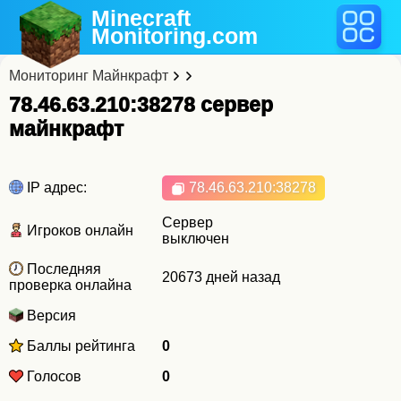
Minecraft
Monitoring
.com
Мониторинг Майнкрафт
78.46.63.210:38278 cервер
майнкрафт
IP адрес:
78.46.63.210
:38278
Сервер
Игроков онлайн
выключен
Последняя
20673 дней назад
проверка онлайна
Версия
Баллы рейтинга
0
Голосов
0