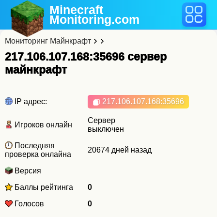
Minecraft
Monitoring
.com
Мониторинг Майнкрафт
217.106.107.168:35696 cервер
майнкрафт
IP адрес:
217.106.107.168
:35696
Сервер
Игроков онлайн
выключен
Последняя
20674 дней назад
проверка онлайна
Версия
Баллы рейтинга
0
Голосов
0