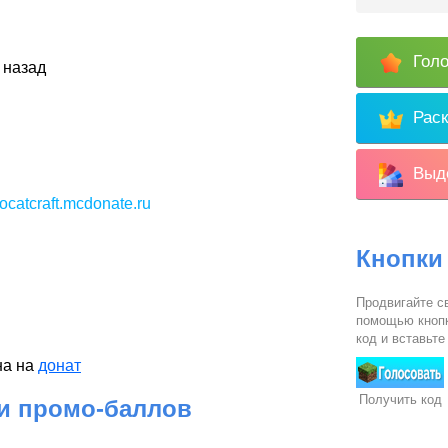
Голо
 назад
Раск
Выде
bocatcraft.mcdonate.ru
Кнопки
Продвигайте св
помощью кнопк
код и вставьте
на на
донат
Получить код
 и промо-баллов