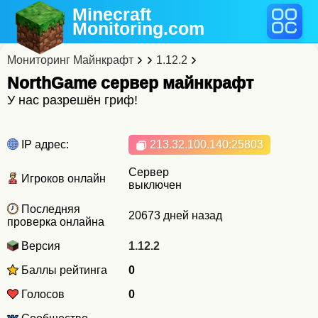
Minecraft
Monitoring
.com
Мониторинг Майнкрафт
1.12.2
NorthGame cервер майнкрафт
У нас разрешён гриф!
IP адрес:
213.32.100.140
:25803
Сервер
Игроков онлайн
выключен
Последняя
20673 дней назад
проверка онлайна
Версия
1.12.2
Баллы рейтинга
0
Голосов
0