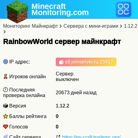
Minecraft
Monitoring
.com
Мониторинг Майнкрафт
Сервера с мини-играми
1.12.2
RainbowWorld cервер майнкрафт
IP адрес:
s8.joinserver.ru
:25917
Сервер
Игроков онлайн
выключен
Последняя
20673 дней назад
проверка онлайна
Версия
1.12.2
Баллы рейтинга
0
Голосов
0
Сайт сервера
https://rw-craft.trademc.org/