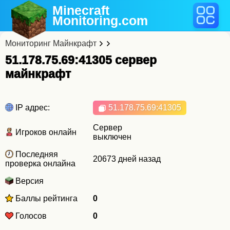
Minecraft
Monitoring
.com
Мониторинг Майнкрафт
51.178.75.69:41305 cервер
майнкрафт
IP адрес:
51.178.75.69
:41305
Сервер
Игроков онлайн
выключен
Последняя
20673 дней назад
проверка онлайна
Версия
Баллы рейтинга
0
Голосов
0