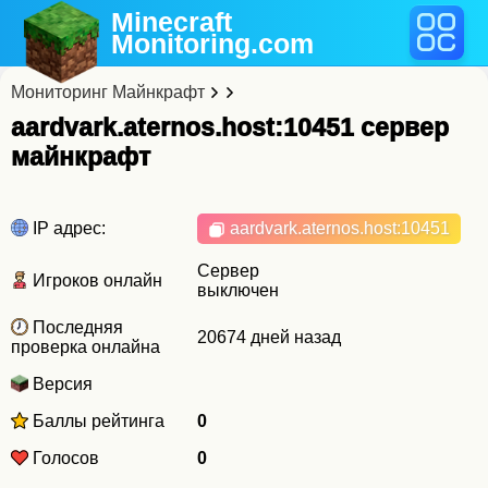
Minecraft
Monitoring
.com
Мониторинг Майнкрафт
aardvark.aternos.host:10451 cервер
майнкрафт
IP адрес:
aardvark.aternos.host
:10451
Сервер
Игроков онлайн
выключен
Последняя
20674 дней назад
проверка онлайна
Версия
Баллы рейтинга
0
Голосов
0