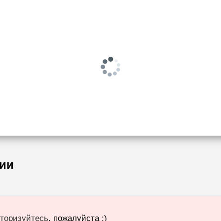
ии
торизуйтесь
, пожалуйста :)