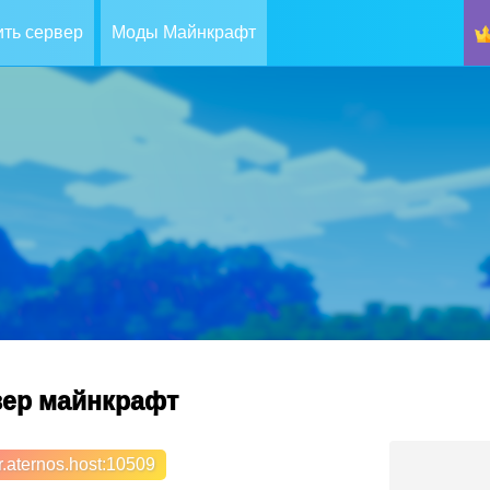
ть сервер
Моды Майнкрафт
рвер майнкрафт
.aternos.host
:10509