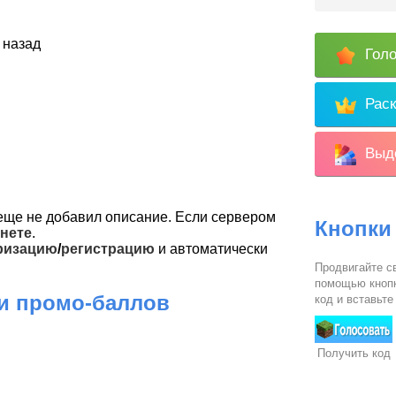
 назад
Голо
Раск
Выде
ще не добавил описание. Если сервером
Кнопки
нете
.
ризацию
/
регистрацию
и автоматически
Продвигайте св
помощью кнопк
 и промо-баллов
код и вставьте
Получить код