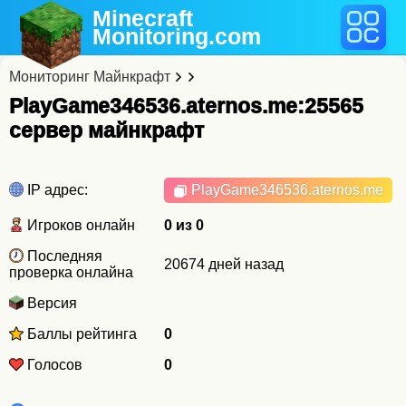
Minecraft
Monitoring
.com
Мониторинг Майнкрафт
PlayGame346536.aternos.me:25565
cервер майнкрафт
IP адрес:
PlayGame346536.aternos.me
Игроков онлайн
0 из 0
Последняя
20674 дней назад
проверка онлайна
Версия
Баллы рейтинга
0
Голосов
0