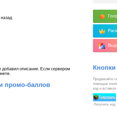
Голо
 назад
Раск
Выде
Кнопки
 добавил описание. Если сервером
нете
.
Продвигайте св
 и промо-баллов
помощью кнопк
код и вставьте
Получить код