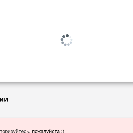
ии
торизуйтесь
, пожалуйста :)