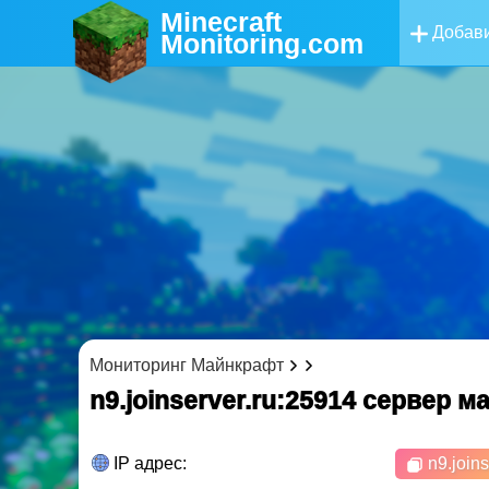
Minecraft
Добави
Monitoring
.com
Мониторинг Майнкрафт
n9.joinserver.ru:25914 cервер 
IP адрес:
n9.joins