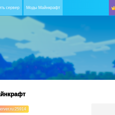
ть сервер
Моды Майнкрафт
майнкрафт
erver.ru
:25914