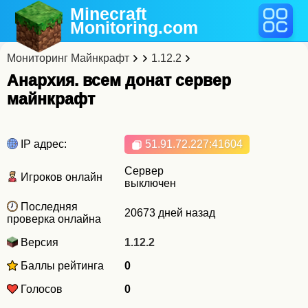
Minecraft
Monitoring
.com
Мониторинг Майнкрафт
1.12.2
Анархия. всем донат cервер
майнкрафт
IP адрес:
51.91.72.227
:41604
Сервер
Игроков онлайн
выключен
Последняя
20673 дней назад
проверка онлайна
Версия
1.12.2
Баллы рейтинга
0
Голосов
0