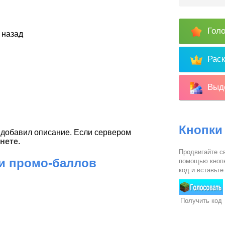
Голо
 назад
Раск
Выде
Кнопки
добавил описание. Если сервером
нете
.
Продвигайте св
 и промо-баллов
помощью кнопк
код и вставьте
Получить код