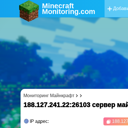
Minecraft
Добави
Monitoring
.com
Мониторинг Майнкрафт
188.127.241.22:26103 cервер м
IP адрес:
188.127