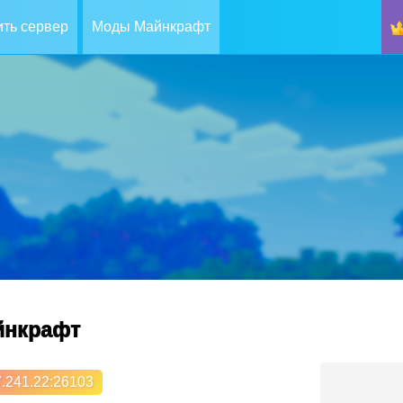
ть сервер
Моды Майнкрафт
айнкрафт
.241.22
:26103