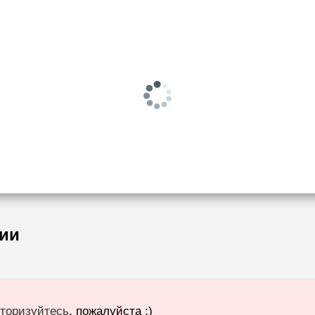
ии
торизуйтесь
, пожалуйста :)